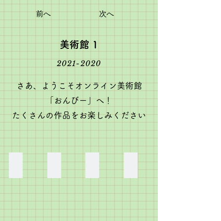
前へ
次へ
美術館 1
2021-2020
さあ、ようこそオンライン美術館
「おんびー」へ！
​たくさんの作品をお楽しみください
【ちょうちょとお花】
【セミの抜け殻アート】
【はじめての針仕事】
【ガーランド】
い
あ
な
あ
つ
い
つ
い
こ
ね
み
ね
（6
こ
（4
こ
歳）
（
歳）
（5