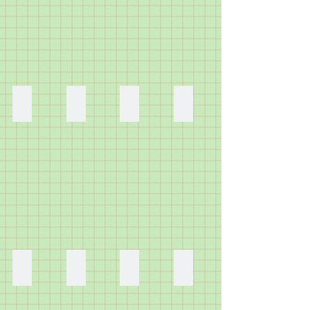
ア
（5
歳）
ろ
れ
縫
た
ま
を
ン
ー
リ
歳）
マ
う
を
っ
よ！
し
一
や
を
の
「考
マ
（６
す
て
た！
緒
絵
つ
ば
え
が
歳）
る
描
に
の
か
ん
て
大
も
こ！
き
仕
具
う
ぐ
作
好
う
ま
上
で
と
み
っ
き
一
し
げ
自
こ
で
た
な
体
た。
【お母ちゃん】
【気の向くままに】
【ふっくらおいしい釜飯】
【わがし】
る
由
ろ
す。
ん
B'z
作
太
な
た
は
工
に
い
だ」
の
っ
壱
つ
っ
ー
程
色
が
…
ラ
て
（10
み
く
ち
が
塗
い
似
イ
戦
歳）
（4
ん
ゃ
1
り
は
て
ブ
い
一
歳）
（6
ん
番
し
ぜ
い
映
ご
週
絵
歳）
（6
楽
ま
ん
る
像
っ
間
の
初
歳）
し
し
ぶ
よ
を
こ
遅
具
め
粘
か
た。
じ
う
見
し
れ
遊
て
土
っ
ぶ
な
て
ま
で、
び
食
で
た。
ん
似
歌
す。
母
を
べ
遊
で
て
っ
の
し
た
ぶ
や
【マスクの型紙】
【ぼくの帽子】
【みんなだいすきハンバーガー】
【ピタゴラ装置・全体】
い
て
日
て
釜
の
り
あ
と
た
あ
な
い
の
い
飯
も、
ま
い
も
っ
さ
い
る
プ
て、
の
お
し
ね
ひ
く
み
よ
の