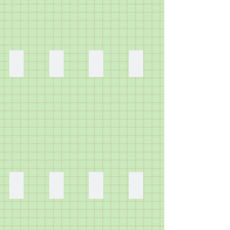
厚
5
お
歳）
紙
歳）
母
布
が
セ
ち
の
手
ミ
ゃ
切
に
の
ん
れ
入
ぬ
の
端
っ
け
繕
を
【水族館】
【お店屋】
【人形ならだれでも遊べる公園】
【はなちゃんハウス】
た
が
い
ほ
ま
ツ
ツ
は
の
ら
も
そ
こ
ム
ム
な
で
の
の
く
（6
街
人
（5
作
お
に
切
歳）
に
形
歳）
り
う
興
っ
水
あ
の
や
た
ち。
味
て、
族
る
為
ね
く
お
を
ひ
館
お
の
の
な
ふ
持
も
に
店
プ
は
り。
と
ち、
に
行
を
ー
た
ん
は
た
き
再
ル
が
で
じ
く
た
現
付
め
ね
め
さ
い
し
き
じ
【テレビ】
【さそり（本当はオレンジ色が良かった）】
【わたしのギター】
【ヘラクレスオオカブト
る
て
ん
と
ま
公
る
は
け
ち
け
こ、
針
結
思
し
園。
し。
な
ん
り
い
お
と
び
い
た。
ク
カ
（5
け
ん
い
し
糸
つ
作
内
レ
ッ
歳）
ん
（5
ち
ゃ
で
け
り
装
ヨ
タ